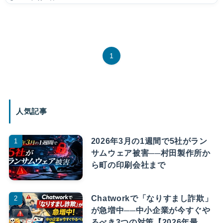
1
人気記事
2026年3月の1週間で5社がラン
サムウェア被害──村田製作所か
ら町の印刷会社まで
Chatworkで「なりすまし詐欺」
が急増中──中小企業が今すぐや
るべき3つの対策【2026年最