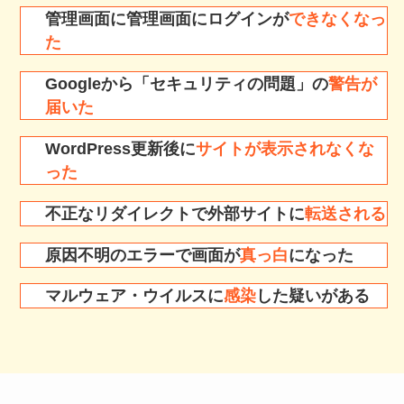
管理画面に管理画面にログインが
できなくなっ
た
Googleから「セキュリティの問題」の
警告が
届いた
WordPress更新後に
サイトが表示されなくな
った
不正なリダイレクトで外部サイトに
転送される
原因不明のエラーで画面が
真っ白
になった
マルウェア・ウイルスに
感染
した疑いがある