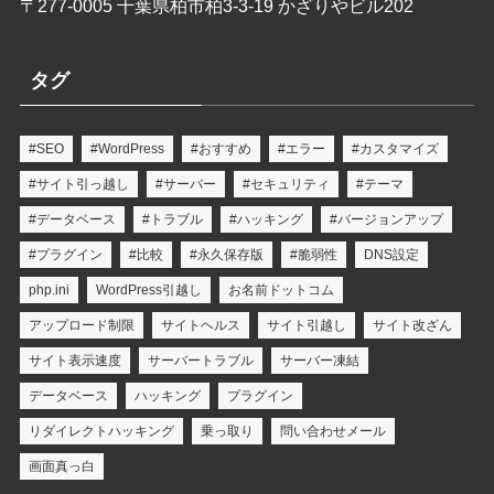
〒277-0005 千葉県柏市柏3-3-19 かざりやビル202
タグ
#SEO
#WordPress
#おすすめ
#エラー
#カスタマイズ
#サイト引っ越し
#サーバー
#セキュリティ
#テーマ
#データベース
#トラブル
#ハッキング
#バージョンアップ
#プラグイン
#比較
#永久保存版
#脆弱性
DNS設定
php.ini
WordPress引越し
お名前ドットコム
アップロード制限
サイトヘルス
サイト引越し
サイト改ざん
サイト表示速度
サーバートラブル
サーバー凍結
データベース
ハッキング
プラグイン
リダイレクトハッキング
乗っ取り
問い合わせメール
画面真っ白