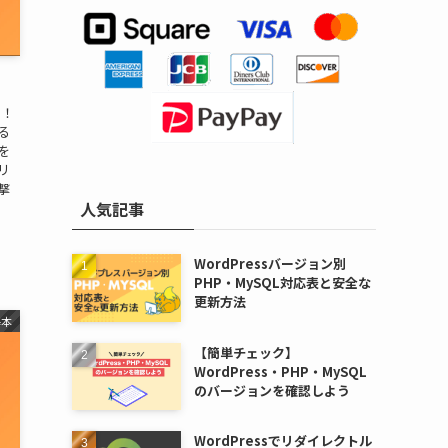
は！
る
」を
リ
撃
人気記事
WordPressバージョン別
PHP・MySQL対応表と安全な
更新方法
基本
【簡単チェック】
WordPress・PHP・MySQL
のバージョンを確認しよう
WordPressでリダイレクトル