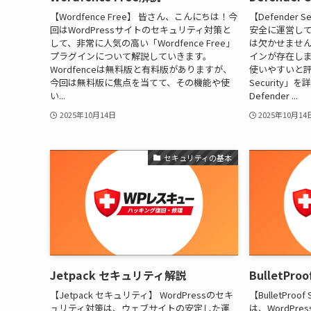
【Wordfence Free】 皆さん、こんにちは！今
【Defender S
回はWordPressサイトのセキュリティ対策と
安全に運営し
して、非常に人気の高い「Wordfence Free」
は欠かせませ
プラグインについて解説していきます。
インが存在し
Wordfenceは無料版と有料版がありますが、
使いやすいと評判
今回は無料版に焦点を当てて、その機能や使
Security
い...
Defender ...
2025年10月14日
2025年10月14
セキュリティの基本
Jetpack セキュリティ解説
BulletPro
【Jetpack セキュリティ】 WordPressのセキ
【BulletPro
ュリティ対策は、ウェブサイトの安定した運
は、WordPr