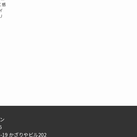
く感
イ
リ
ン
6
3-19 かざりやビル202