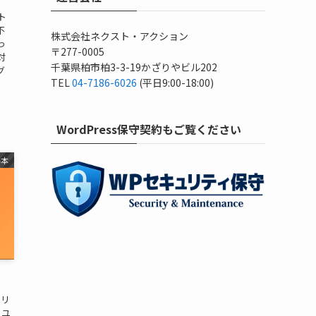
イト
不
株式会社ネクスト・アクション
っ
〒277-0005
対
千葉県柏市柏3-3-19かざりやビル202
グ
TEL
04-7186-6026
(平日9:00-18:00)
WordPress保守契約もご覧ください
基本
ュリ
 ユ