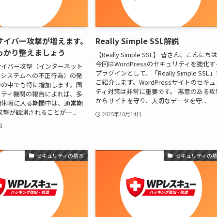
サイバー攻撃が増えます。
Really Simple SSL解説
っかり整えましょう
【Really Simple SSL】 皆さん、こんにち
今回はWordPressのセキュリティを強化す
サイバー攻撃（インターネット
プラグインとして、「Really Simple SSL
るシステムへの不正行為）の発
ご紹介します。WordPressサイトのセキュ
年の中でも特に増加します。国
ティ対策は非常に重要です。 悪意のある攻
リティ機関の報告によれば、多
からサイトを守り、大切なデータを守...
期休暇に入る期間中は、通常期
攻撃が観測されることが一...
2025年10月14日
日
セキュリティの基本
セキュリティの