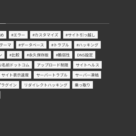
すめ
#エラー
#カスタマイズ
#サイト引っ越し
#テーマ
#データベース
#トラブル
#ハッキング
ン
#比較
#永久保存版
#脆弱性
DNS設定
お名前ドットコム
アップロード制限
サイトヘルス
サイト表示速度
サーバートラブル
サーバー凍結
プラグイン
リダイレクトハッキング
乗っ取り