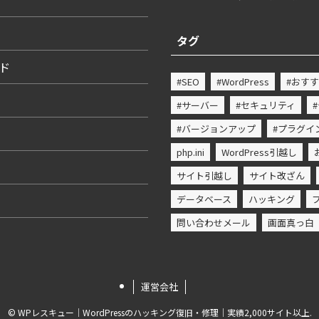
タグ
ード
#SEO
#WordPress
#おす
#サーバー
#セキュリティ
#バージョンアップ
#プラグイ
php.ini
WordPress引越し
サイト引越し
サイト改ざん
データベース
ハッキング
問い合わせメール
画面真っ白
運営会社
©
WPレスキュー｜WordPressのハッキング復旧・修理｜実績2,000サイト以上.