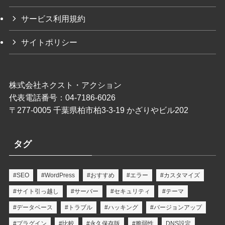
サービス利用規約
サイトポリシー
株式会社ネクスト・アクション
代表電話番号：04-7186-6026
〒277-0005 千葉県柏市柏3-3-19 かざりやビル202
タグ
#SEO
#WordPress
#おすすめ
#エラー
#カスタマイズ
#サイト引っ越し
#サーバー
#セキュリティ
#テーマ
#データベース
#トラブル
#ハッキング
#バージョンアップ
#プラグイン
#比較
#永久保存版
#脆弱性
DNS設定