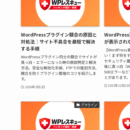
WordPressプラグイン競合の原因と
WordPr
対処法｜サイト不具合を最短で解決
が表示され
する手順
【WordPre
い！まず何をすべ
WordPressプラグイン同士の競合でサイトが
セキュリティ
真っ白・エラーになった時の原因特定と解決
後に真っ白（W
方法。安全な無効化手順、FTPでの復旧方法、
500エラーな
競合を防ぐプラグイン管理のコツを紹介しま
とがあります。
す。
2025年12月23
2026年3月1日
プラグイン