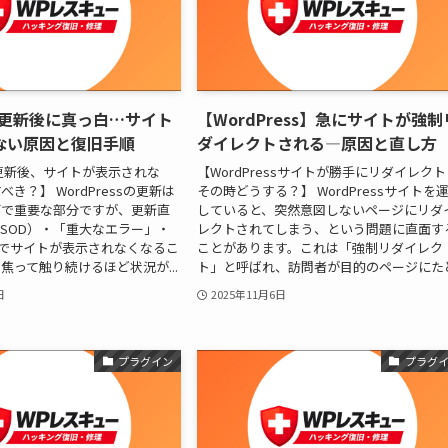
ess更新後に真っ白…サイト
【WordPress】急にサイトが強制
ない原因と復旧手順
ダイレクトされる―原因と直し方
ss更新後、サイトが表示されな
【WordPressサイトが勝手にリダイレク
き？】 WordPressの更新は
その時どうする？】 WordPressサイトを
面で重要な部分ですが、更新直
していると、突然意図しないページにリダ
SOD）・「重大なエラー」・
レクトされてしまう、という問題に直面す
どでサイトが表示されなくなるこ
ことがあります。これは「強制リダイレク
焦って触り続けるほど状況が...
ト」と呼ばれ、訪問者が目的のページにたど.
日
2025年11月6日
プラグイン
プラグ