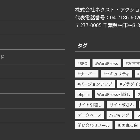
株式会社ネクスト・アクショ
代表電話番号：04-7186-602
〒277-0005 千葉県柏市柏3-
タグ
ード
#SEO
#WordPress
#おす
#サーバー
#セキュリティ
#バージョンアップ
#プラグイ
php.ini
WordPress引越し
サイト引越し
サイト改ざん
データベース
ハッキング
問い合わせメール
画面真っ白