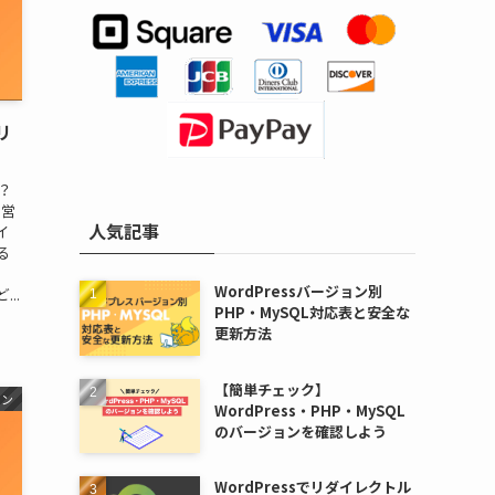
リ
ト？
運営
人気記事
イ
る
WordPressバージョン別
..
PHP・MySQL対応表と安全な
更新方法
【簡単チェック】
イン
WordPress・PHP・MySQL
のバージョンを確認しよう
WordPressでリダイレクトル