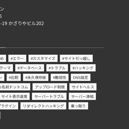
ン
6
3-19 かざりやビル202
すめ
#エラー
#カスタマイズ
#サイト引っ越し
#テーマ
#データベース
#トラブル
#ハッキング
ン
#比較
#永久保存版
#脆弱性
DNS設定
お名前ドットコム
アップロード制限
サイトヘルス
サイト表示速度
サーバートラブル
サーバー凍結
プラグイン
リダイレクトハッキング
乗っ取り