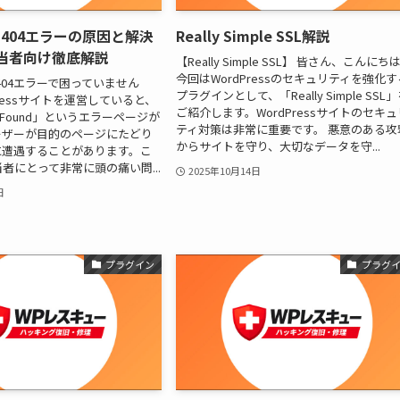
ss 404エラーの原因と解決
Really Simple SSL解説
担当者向け徹底解説
【Really Simple SSL】 皆さん、こんにち
今回はWordPressのセキュリティを強化す
s 404エラーで困っていません
プラグインとして、「Really Simple SSL
Pressサイトを運営していると、
ご紹介します。WordPressサイトのセキュ
t Found」というエラーページが
ティ対策は非常に重要です。 悪意のある攻
ーザーが目的のページにたどり
からサイトを守り、大切なデータを守...
に遭遇することがあります。こ
当者にとって非常に頭の痛い問...
2025年10月14日
日
プラグイン
プラグ