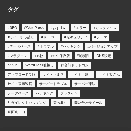
タグ
#SEO
#WordPress
#おすすめ
#エラー
#カスタマイズ
#サイト引っ越し
#サーバー
#セキュリティ
#テーマ
#データベース
#トラブル
#ハッキング
#バージョンアップ
#プラグイン
#比較
#永久保存版
#脆弱性
DNS設定
php.ini
WordPress引越し
お名前ドットコム
アップロード制限
サイトヘルス
サイト引越し
サイト改ざん
サイト表示速度
サーバートラブル
サーバー凍結
データベース
ハッキング
プラグイン
リダイレクトハッキング
乗っ取り
問い合わせメール
画面真っ白