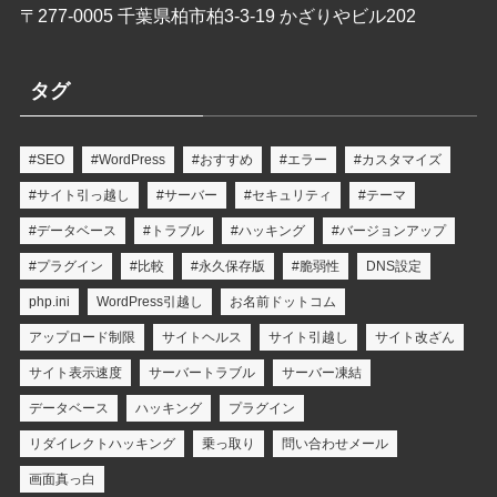
〒277-0005 千葉県柏市柏3-3-19 かざりやビル202
タグ
#SEO
#WordPress
#おすすめ
#エラー
#カスタマイズ
#サイト引っ越し
#サーバー
#セキュリティ
#テーマ
#データベース
#トラブル
#ハッキング
#バージョンアップ
#プラグイン
#比較
#永久保存版
#脆弱性
DNS設定
php.ini
WordPress引越し
お名前ドットコム
アップロード制限
サイトヘルス
サイト引越し
サイト改ざん
サイト表示速度
サーバートラブル
サーバー凍結
データベース
ハッキング
プラグイン
リダイレクトハッキング
乗っ取り
問い合わせメール
画面真っ白