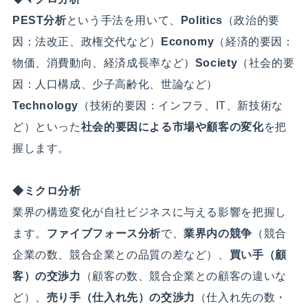
PEST分析
という手法を用いて、
Politics
（政治的要
因：法改正、政権交代など）
Economy
（経済的要因：
物価、消費動向、経済成長率など）
Society
（社会的要
因：人口構成、少子高齢化、世論など）
Technology
（技術的要因：インフラ、IT、新技術な
ど）といった
社会的要因による市場や顧客の変化
を把
握します。
◆ミクロ分析
業界の構造変化が自社ビジネスに与える影響を把握し
ます。
ファイブフォース分析
で、
業界内の競争
（競合
企業の数、競合企業との品質の差など）、
買い手（顧
客）の交渉力
（顧客の数、競合企業との顧客の違いな
ど）、
売り手（仕入れ先）の交渉力
（仕入れ先の数・