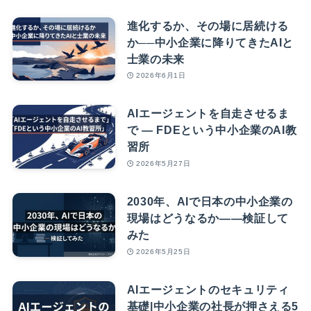
進化するか、その場に居続ける
か──中小企業に降りてきたAIと
士業の未来
2026年6月1日
AIエージェントを自走させるま
で — FDEという中小企業のAI教
習所
2026年5月27日
2030年、AIで日本の中小企業の
現場はどうなるか――検証して
みた
2026年5月25日
AIエージェントのセキュリティ
基礎|中小企業の社長が押さえる5