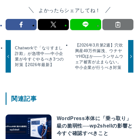
よかったらシェアしてね！
【2026年3月第2週】穴吹
Chatworkで「なりすまし
興産49万件漏洩、ウチヤ
詐欺」が急増中──中小企
マHDほか――ランサムウ
業が今すぐやるべき3つの
ェア被害が止まらない。
対策【2026年最新】
中小企業が行うべき対策
関連記事
WordPress本体に「乗っ取り」
級の脆弱性──wp2shellの影響と
今すぐ確認すべきこと