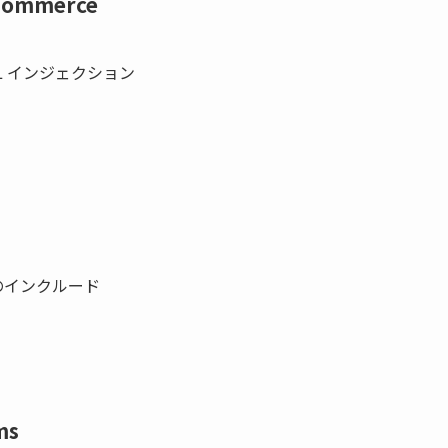
oCommerce
L インジェクション
のインクルード
ms