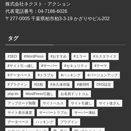
株式会社ネクスト・アクション
代表電話番号：04-7186-6026
〒277-0005 千葉県柏市柏3-3-19 かざりやビル202
タグ
#SEO
#WordPress
#おすすめ
#エラー
#カスタマイズ
#サイト引っ越し
#サーバー
#セキュリティ
#テーマ
#データベース
#トラブル
#ハッキング
#バージョンアップ
#プラグイン
#比較
#永久保存版
#脆弱性
DNS設定
php.ini
WordPress引越し
お名前ドットコム
アップロード制限
サイトヘルス
サイト引越し
サイト改ざん
サイト表示速度
サーバートラブル
サーバー凍結
データベース
ハッキング
プラグイン