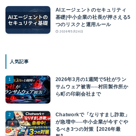
AIエージェントのセキュリティ
基礎|中小企業の社長が押さえる5
つのリスクと運用ルール
2026年5月24日
人気記事
2026年3月の1週間で5社がラン
サムウェア被害──村田製作所か
ら町の印刷会社まで
Chatworkで「なりすまし詐欺」
が急増中──中小企業が今すぐや
るべき3つの対策【2026年最