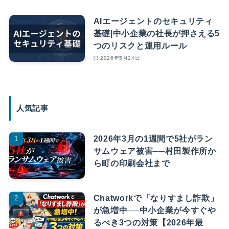
AIエージェントのセキュリティ
基礎|中小企業の社長が押さえる5
つのリスクと運用ルール
2026年5月24日
人気記事
2026年3月の1週間で5社がラン
サムウェア被害──村田製作所か
ら町の印刷会社まで
Chatworkで「なりすまし詐欺」
が急増中──中小企業が今すぐや
るべき3つの対策【2026年最