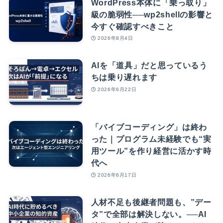
WordPress本体に「乗っ取り」
級の脆弱性──wp2shellの影響と
今すぐ確認すべきこと
2026年8月4日
AIを「道具」だと思っているう
ちは乗り遅れます
2026年6月22日
「バイブコーディング」は終わ
った｜プログラム未経験でも“実
用ツール”を作り経営に活かす時
代へ
2026年6月17日
人材不足も後継者問題も、”デー
タ”で全部は解決しない。──AI