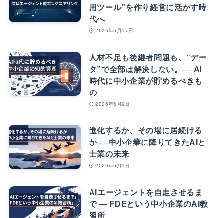
用ツール”を作り経営に活かす時
代へ
2026年6月17日
人材不足も後継者問題も、”デー
タ”で全部は解決しない。──AI
時代に中小企業が貯めるべきも
の
2026年6月9日
進化するか、その場に居続ける
か──中小企業に降りてきたAIと
士業の未来
2026年6月1日
AIエージェントを自走させるま
で — FDEという中小企業のAI教
習所