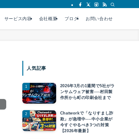
サービス内容
会社概要
ブログ
お問い合わせ
人気記事
2026年3月の1週間で5社がラ
ンサムウェア被害──村田製
作所から町の印刷会社まで
Chatworkで「なりすまし詐
欺」が急増中──中小企業が
今すぐやるべき3つの対策
【2026年最新】
活