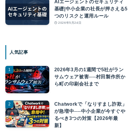
AIエージェントのセキュリティ
基礎|中小企業の社長が押さえる5
つのリスクと運用ルール
2026年5月24日
人気記事
2026年3月の1週間で5社がラン
サムウェア被害──村田製作所か
ら町の印刷会社まで
Chatworkで「なりすまし詐欺」
が急増中──中小企業が今すぐや
るべき3つの対策【2026年最
新】